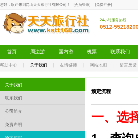
您好，欢迎来到昆山天天旅行社有限公司！
[
会员登录
]
[
免费注册
]
24小时服务热线
0512-5521820
首页
周边游
国内游
机票
联系我们
帮助中心
关于我们
友情链接
网站地图
留言反馈
关于我们
预定流程
联系我们
公司简介
一、选
免责声明
预定流程