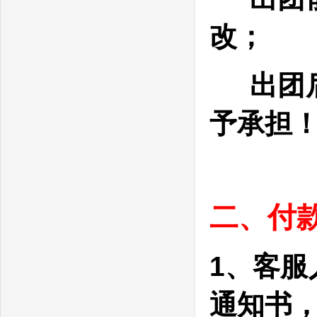
改；
出团后
予承担
二、付
1、客
通知书