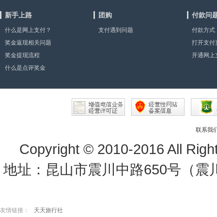
新手上路
团购
付款问
什么是网上支付？
支付遇到问题
付款方式
奖金返现相关问题
打开支付
奖金提现流程
显示”或
开通网上
什么是点评奖金
因？
联系我
Copyright © 2010-2016 All Rig
地址：昆山市震川中路650号（震川路
友情链接：
天天旅行社