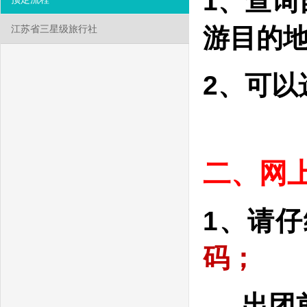
1、查
游目的
江苏省三星级旅行社
2、可以
二、网
1、请
码；
出团前