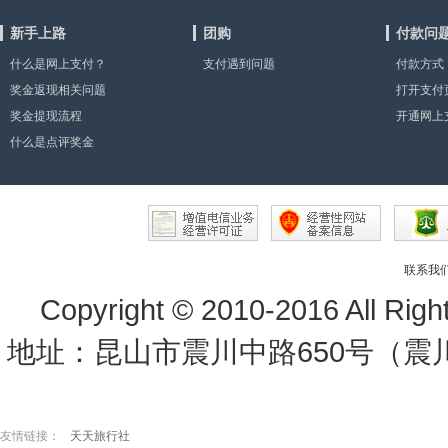
新手上路
团购
付款问
什么是网上支付？
支付遇到问题
付款方式
奖金返现相关问题
打开支付
奖金提现流程
显示”或
开通网上
什么是点评奖金
因？
联系我
Copyright © 2010-2016 All Rig
地址：昆山市震川中路650号（震川路
友情链接：
天天旅行社