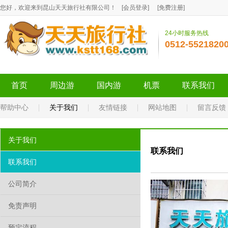
您好，欢迎来到昆山天天旅行社有限公司！
[
会员登录
]
[
免费注册
]
24小时服务热线
0512-5521820
首页
周边游
国内游
机票
联系我们
帮助中心
关于我们
友情链接
网站地图
留言反馈
关于我们
联系我们
联系我们
公司简介
免责声明
预定流程