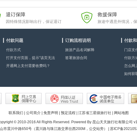
退订保障
救援保障
因特殊情况影响出行，保证退订
旅途中遇意外情况，
付款问题
订购流程说明
付款和
付款方式
旅游产品名词解释
门店支
打开支付页面，提示”该页无法
签署旅游合同
付款方
显示”或空白页，可能是什么原
开通网上支付需要收费吗？
怎么网
因？
如何获
联系我们
|
公司简介
|
免责声明
|
预定流程
|
江苏省三星级旅行社
|
网站地图
opyright © 2010-2016 All Rights Reserved. Powered By
昆山天天旅行社有限公司 v1
市震川中路650号（震川路与珠江路交界往西200M，公交站旁） | 苏ICP备2021052