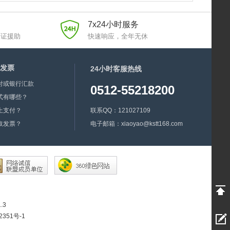
7x24小时服务
保证援助
快速响应，全年无休
发票
24小时客服热线
付或银行汇款
0512-55218200
式有哪些？
上支付？
联系QQ：121027109
取发票？
电子邮箱：xiaoyao@kstt168.com
.3
351号-1