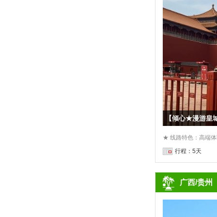
【倾心★漫游皇城
行程：5天
广西/贵州