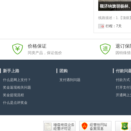
行程：7天
价格保证
退订保
同类产品，保证低价
因特殊情
新手上路
团购
付款问
什么是网上支付？
支付遇到问题
付款方式
奖金返现相关问题
打开支付
奖金提现流程
显示”或
开通网上
什么是点评奖金
因？