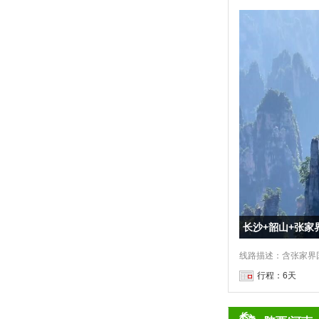
长沙+韶山+张家
行程：6天