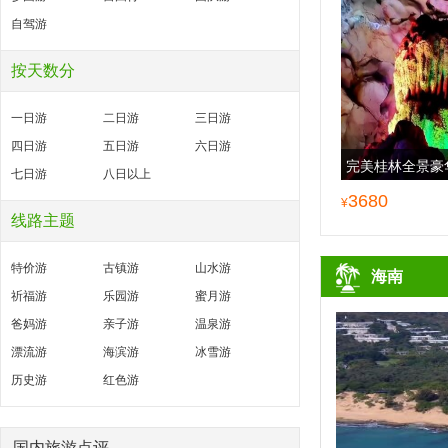
自驾游
按天数分
一日游
二日游
三日游
四日游
五日游
六日游
完美桂林全景豪
七日游
八日以上
林升级两晚大公
3680
¥
线路主题
特价游
古镇游
山水游
海南
祈福游
乐园游
蜜月游
爸妈游
亲子游
温泉游
漂流游
海滨游
冰雪游
历史游
红色游
国内旅游点评