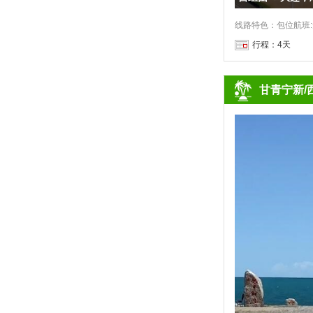
行程：4天
甘青宁新/