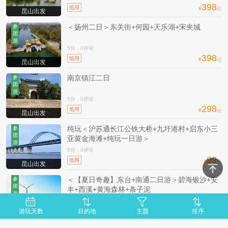
398
抵用
¥
起
昆山出发
＜扬州二日＞东关街+何园+天乐湖+宋夹城
参
团
游
5分，0评论
398
抵用
¥
起
昆山出发
南京镇江二日
参
团
游
5分，0评论
298
抵用
¥
起
昆山出发
纯玩＜沪苏通长江公铁大桥+九圩港村+启东小三
参
团
亚黄金海滩+纯玩一日游＞
游
5分，0评论
99
抵用
¥
起
昆山出发
＜【夏日奇趣】东台+南通二日游＞碧海银沙+安
参
团
丰+西溪+黄海森林+条子泥
游
5分，0评论
398
游玩天数
目的地
主题
排序
抵用
¥
起
昆山出发