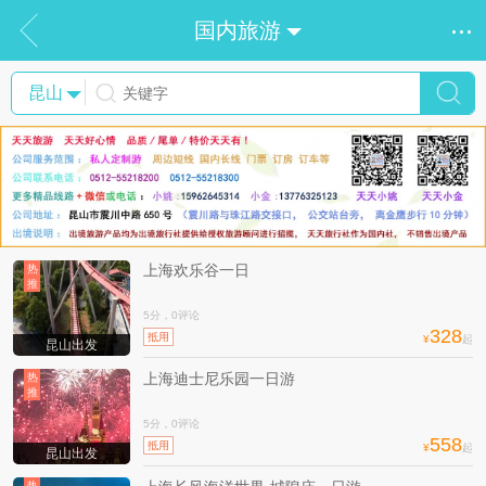
...
国内旅游
昆山
上海欢乐谷一日
热
推
5分，0评论
328
抵用
¥
起
昆山出发
上海迪士尼乐园一日游
热
推
5分，0评论
558
抵用
¥
起
昆山出发
热