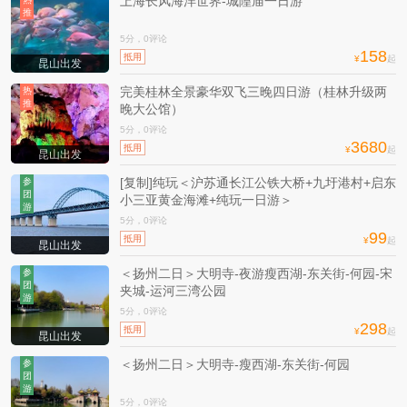
上海长风海洋世界-城隍庙一日游
推
5分，0评论
158
抵用
¥
起
昆山出发
完美桂林全景豪华双飞三晚四日游（桂林升级两
热
推
晚大公馆）
5分，0评论
3680
抵用
¥
起
昆山出发
[复制]纯玩＜沪苏通长江公铁大桥+九圩港村+启东
参
团
小三亚黄金海滩+纯玩一日游＞
游
5分，0评论
99
抵用
¥
起
昆山出发
＜扬州二日＞大明寺-夜游瘦西湖-东关街-何园-宋
参
团
夹城-运河三湾公园
游
5分，0评论
298
抵用
¥
起
昆山出发
＜扬州二日＞大明寺-瘦西湖-东关街-何园
参
团
游
5分，0评论