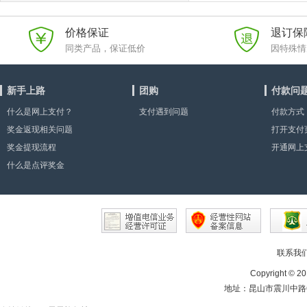
价格保证
退订保
同类产品，保证低价
因特殊情
新手上路
团购
付款问
什么是网上支付？
支付遇到问题
付款方式
奖金返现相关问题
打开支付
奖金提现流程
显示”或
开通网上
什么是点评奖金
因？
联系我
Copyright © 20
地址：昆山市震川中路65